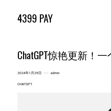
Skip
to
4399 PAY
content
ChatGPT惊艳更新！
2024年1月29日
admin
CHATGPT