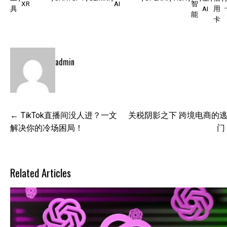
XR
AI
智
具
AI
用
能
卡
admin
文
TikTok直播间没人进？一文
关税阴影之下 跨境电商的
章
解决你的冷场困局！
门
导
航
Related Articles