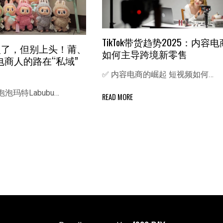
TikTok带货趋势2025：内容电
u是火了，但别上头！莆、
如何主导跨境新零售
电商人的路在“私域”
✅ 内容电商的崛起 短视频如何…
泡玛特Labubu…
READ MORE