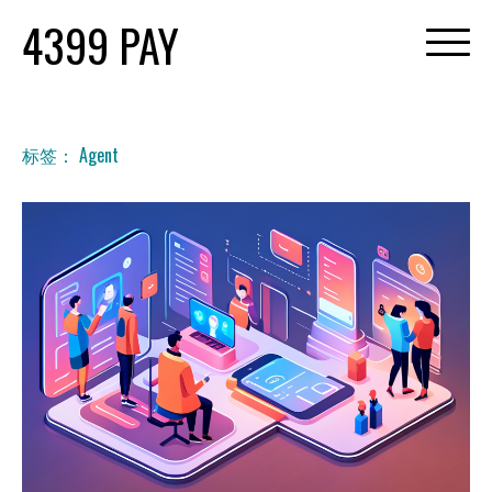
Skip
4399 PAY
to
content
标签：
Agent