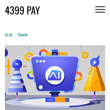
Skip
4399 PAY
to
content
标签：
Claude