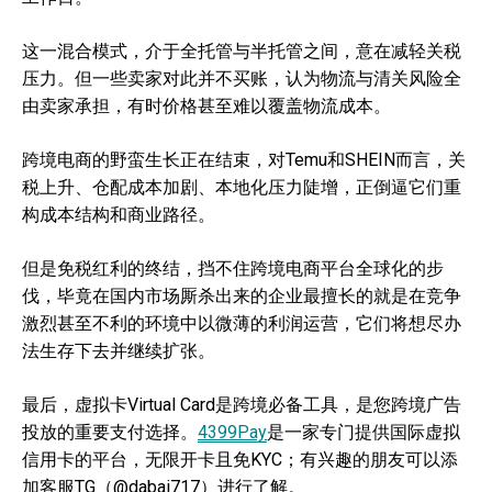
这一混合模式，介于全托管与半托管之间，意在减轻关税
压力。但一些卖家对此并不买账，认为物流与清关风险全
由卖家承担，有时价格甚至难以覆盖物流成本。
跨境电商的野蛮生长正在结束，对Temu和SHEIN而言，关
税上升、仓配成本加剧、本地化压力陡增，正倒逼它们重
构成本结构和商业路径。
但是免税红利的终结，挡不住跨境电商平台全球化的步
伐，毕竟在国内市场厮杀出来的企业最擅长的就是在竞争
激烈甚至不利的环境中以微薄的利润运营，它们将想尽办
法生存下去并继续扩张。
最后，虚拟卡Virtual Card是跨境必备工具，是您跨境广告
投放的重要支付选择。
4399Pay
是一家专门提供国际虚拟
信用卡的平台，无限开卡且免KYC；有兴趣的朋友可以添
加客服TG（@dabai717）进行了解。