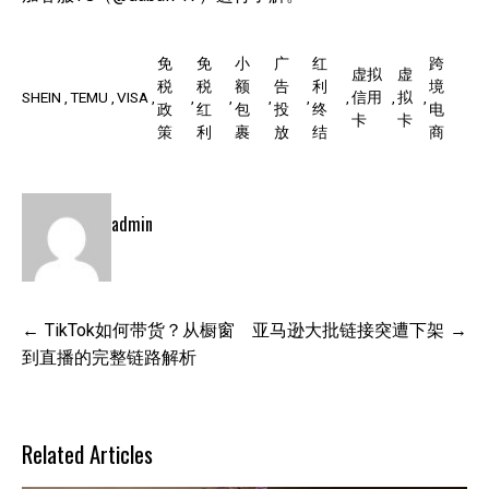
免
免
小
广
红
跨
虚拟
虚
税
税
额
告
利
境
SHEIN
TEMU
VISA
信用
拟
政
红
包
投
终
电
卡
卡
策
利
裹
放
结
商
admin
文
TikTok如何带货？从橱窗
亚马逊大批链接突遭下架
章
到直播的完整链路解析
导
航
Related Articles