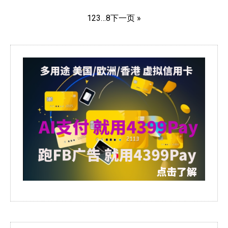
1
2
3
…
8
下一页 »