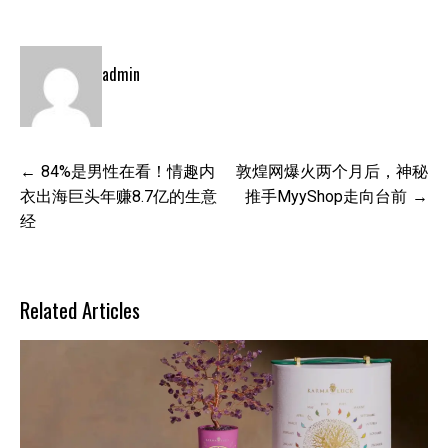
admin
文
84%是男性在看！情趣内
敦煌网爆火两个月后，神秘
章
衣出海巨头年赚8.7亿的生意
推手MyyShop走向台前
导
经
航
Related Articles