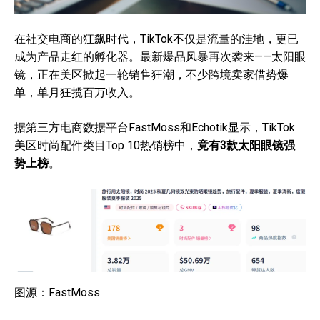
在社交电商的狂飙时代，TikTok不仅是流量的洼地，更已
成为产品走红的孵化器。最新爆品风暴再次袭来——太阳眼
镜，正在美区掀起一轮销售狂潮，不少跨境卖家借势爆
单，单月狂揽百万收入。
据第三方电商数据平台FastMoss和Echotik显示，TikTok
美区时尚配件类目Top 10热销榜中，
竟有3款太阳眼镜强
势上榜
。
图源：FastMoss