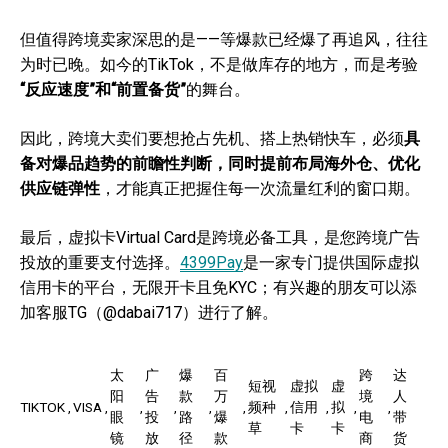
但值得跨境卖家深思的是——等爆款已经爆了再追风，往往
为时已晚。如今的TikTok，不是做库存的地方，而是考验
“反应速度”和“前置备货”
的舞台。
因此，跨境大卖们要想抢占先机、搭上热销快车，必须
具
备对爆品趋势的前瞻性判断，同时提前布局海外仓、优化
供应链弹性
，才能真正把握住每一次流量红利的窗口期。
最后，虚拟卡Virtual Card是跨境必备工具，是您跨境广告
投放的重要支付选择。
4399Pay
是一家专门提供国际虚拟
信用卡的平台，无限开卡且免KYC；有兴趣的朋友可以添
加客服TG（@dabai717）进行了解。
太
广
爆
百
跨
达
短视
虚拟
虚
阳
告
款
万
境
人
TIKTOK
VISA
频种
信用
拟
眼
投
路
爆
电
带
草
卡
卡
镜
放
径
款
商
货