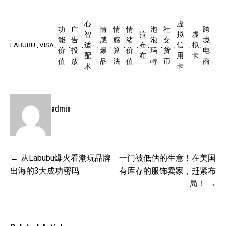
心
虚
功
广
情
情
情
泡
社
跨
智
拉
拟
虚
能
告
感
感
绪
泡
交
境
LABUBU
VISA
适
布
信
拟
价
投
爆
算
价
玛
货
电
配
布
用
卡
值
放
品
法
值
特
币
商
术
卡
admin
文
从Labubu爆火看潮玩品牌
一门被低估的生意！在美国
章
出海的3大成功密码
有库存的服饰卖家，赶紧布
导
局！
航