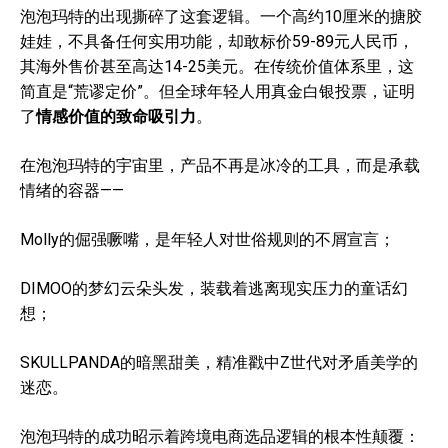
泡泡玛特的出现撕碎了这套逻辑。一个高约10厘米的搪胶
娃娃，不具备任何实用功能，却敢标价59-89元人民币，
其海外售价甚至高达14-25美元。在传统价值体系里，这
简直是“荒谬定价”。但全球年轻人用真金白银投票，证明
了
情感价值的致命吸引力
。
在泡泡玛特的宇宙里，产品不再是冰冷的工具，而是承载
情绪的容器——
Molly的倔强噘嘴，是年轻人对世俗规则的不屑宣言；
DIMOO的梦幻云朵头发，装载着逃离现实压力的童话幻
想；
SKULLPANDA的暗黑甜美，精准戳中Z世代对矛盾美学的
迷恋。
泡泡玛特的成功昭示着跨境电商选品逻辑的根本性颠覆：