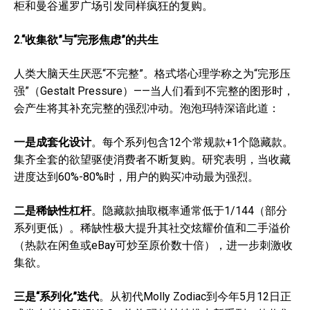
柜和曼谷暹罗广场引发同样疯狂的复购。
2.“收集欲”与“完形焦虑”的共生
人类大脑天生厌恶“不完整”。格式塔心理学称之为“完形压
强”（Gestalt Pressure）——当人们看到不完整的图形时，
会产生将其补充完整的强烈冲动。泡泡玛特深谙此道：
一是成套化设计
。每个系列包含12个常规款+1个隐藏款。
集齐全套的欲望驱使消费者不断复购。研究表明，当收藏
进度达到60%-80%时，用户的购买冲动最为强烈。
二是稀缺性杠杆
。隐藏款抽取概率通常低于1/144（部分
系列更低）。稀缺性极大提升其社交炫耀价值和二手溢价
（热款在闲鱼或eBay可炒至原价数十倍），进一步刺激收
集欲。
三是“系列化”迭代
。从初代Molly Zodiac到今年5月12日正