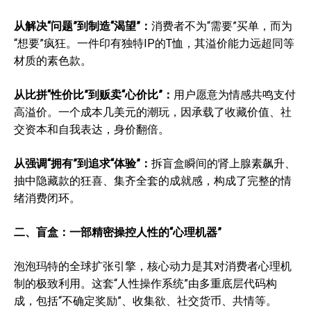
从解决“问题”到制造“渴望”：
消费者不为“需要”买单，而为
“想要”疯狂。一件印有独特IP的T恤，其溢价能力远超同等
材质的素色款。
从比拼“性价比”到贩卖“心价比”：
用户愿意为情感共鸣支付
高溢价。一个成本几美元的潮玩，因承载了收藏价值、社
交资本和自我表达，身价翻倍。
从强调“拥有”到追求“体验”：
拆盲盒瞬间的肾上腺素飙升、
抽中隐藏款的狂喜、集齐全套的成就感，构成了完整的情
绪消费闭环。
二、
盲盒：一部精密操控人性的“心理机器”
泡泡玛特的全球扩张引擎，核心动力是其对消费者心理机
制的极致利用。这套“人性操作系统”由多重底层代码构
成，包括“不确定奖励”、收集欲、社交货币、共情等。