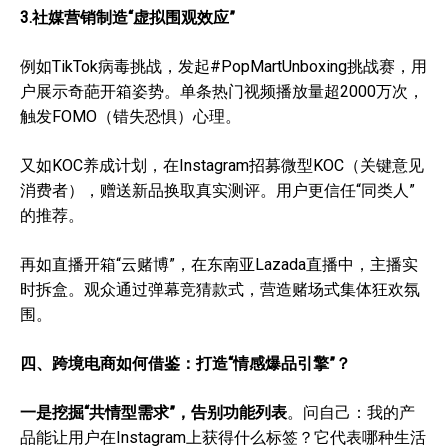
3.社媒营销制造“虚拟围观效应”
例如TikTok病毒挑战，发起#PopMartUnboxing挑战赛，用
户展示奇葩开箱姿势。单条热门视频播放量超2000万次，
触发FOMO（错失恐惧）心理。
又如KOC养成计划，在Instagram招募微型KOC（关键意见
消费者），赠送新品换取真实测评。用户更信任“同类人”
的推荐。
再如直播开箱“云赌博”，在东南亚Lazada直播中，主播实
时拆盒。观众通过弹幕竞猜款式，营造赌场式集体狂欢氛
围。
四、
跨境电商如何借鉴
：
打造“情感爆品引擎”？
一是挖掘“共情型需求”，告别功能列表
。问自己：我的产
品能让用户在Instagram上获得什么标签？它代表哪种生活