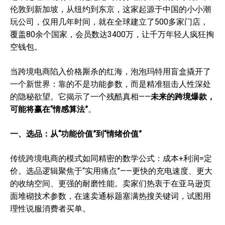
伦敦到新加坡，从纽约到东京，这家起源于中国的小小潮
玩公司，仅用几年时间，就在全球建立了500多家门店，
覆盖80余个国家，会员数达3400万，让千万年轻人疯狂掏
空钱包。
当跨境电商陷入价格厮杀的红海，泡泡玛特用盲盒撬开了
一个新世界：靠的不是功能参数，而是精准狙击人性深处
的隐秘欲望。它揭示了一个残酷真相——
未来的跨境爆款，
可能将赢在“情感算法”
。
一、
选品：从“功能价值”到“情绪价值”
传统跨境电商的模式如同精密的数学公式：成本+利润=定
价。选品逻辑聚焦于“实用痛点”——更快的充电速度、更大
的收纳空间、更强的耐磨性能。卖家们热衷于在亚马逊页
面堆砌技术参数，在速卖通标题塞满热搜关键词，试图用
理性说服消费者买单。