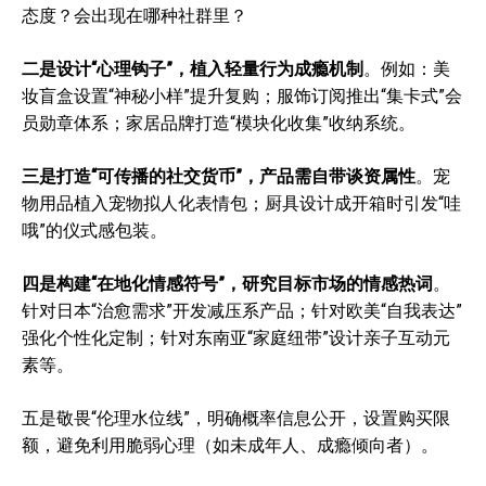
态度？会出现在哪种社群里？
二是设计“心理钩子”，植入轻量行为成瘾机制
。例如：美
妆盲盒设置“神秘小样”提升复购；服饰订阅推出“集卡式”会
员勋章体系；家居品牌打造“模块化收集”收纳系统。
三是打造“可传播的社交货币”，产品需自带谈资属性
。宠
物用品植入宠物拟人化表情包；厨具设计成开箱时引发“哇
哦”的仪式感包装。
四是构建“在地化情感符号”，研究目标市场的情感热词
。
针对日本“治愈需求”开发减压系产品；针对欧美“自我表达”
强化个性化定制；针对东南亚“家庭纽带”设计亲子互动元
素等。
五是敬畏“伦理水位线”，明确概率信息公开，设置购买限
额，避免利用脆弱心理（如未成年人、成瘾倾向者）。