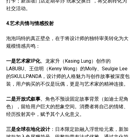
打卡；新加坡门店定期举办“玩家交换日”，将交易转化为
社交活动。
4.艺术共情与情感投射
泡泡玛特的真正壁垒，在于将设计师的独特审美转化为大
规模情感共鸣：
一是艺术家IP化
。龙家升（Kasing Lung）创作的
LABUBU、王信明（Kenny Wong）的Molly、Seulgie Lee
的SKULLPANDA，设计师的人格魅力与创作故事被深度包
装，用户购买的不仅是玩偶，更是与艺术家的精神连接。
二是开放式叙事
。角色不预设固定故事背景（如迪士尼角
色），留给用户巨大的想象空间。消费者将自己的情绪、
经历投射其中，赋予其个人化意义。
三是全球在地化设计
：日本限定款融入浮世绘元素，新加
坡款加入鱼尾狮符号，巴黎款带有法式优雅。通过文化符