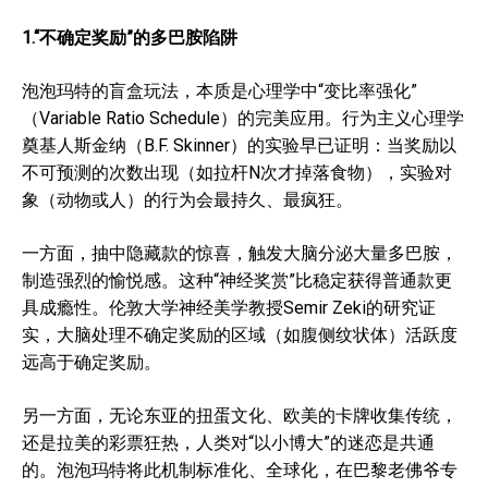
1.“不确定奖励”的多巴胺陷阱
泡泡玛特的盲盒玩法，本质是心理学中“变比率强化”
（Variable Ratio Schedule）的完美应用。行为主义心理学
奠基人斯金纳（B.F. Skinner）的实验早已证明：当奖励以
不可预测的次数出现（如拉杆N次才掉落食物），实验对
象（动物或人）的行为会最持久、最疯狂。
一方面，抽中隐藏款的惊喜，触发大脑分泌大量多巴胺，
制造强烈的愉悦感。这种“神经奖赏”比稳定获得普通款更
具成瘾性。伦敦大学神经美学教授Semir Zeki的研究证
实，大脑处理不确定奖励的区域（如腹侧纹状体）活跃度
远高于确定奖励。
另一方面，无论东亚的扭蛋文化、欧美的卡牌收集传统，
还是拉美的彩票狂热，人类对“以小博大”的迷恋是共通
的。泡泡玛特将此机制标准化、全球化，在巴黎老佛爷专