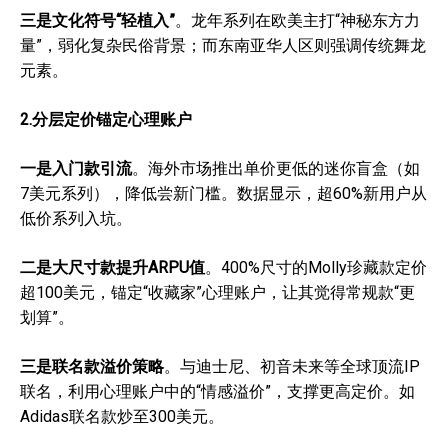
三是文化符号“轻植入”
。龙年系列在欧美主打“神秘东方力
量”，弱化复杂民俗背景；而东南亚华人区则强调传统舞龙
元素。
2.分层定价锚定心理账户
一是入门款引流
。海外市场推出单价更低的迷你盲盒（如
7美元系列），降低尝新门槛。数据显示，超60%新用户从
低价系列入坑。
二是大尺寸款提升ARPU值
。400%尺寸的Molly珍藏款定价
超100美元，锚定“收藏家”心理账户，让其觉得常规款“更
划算”。
三是联名款溢价策略
。与迪士尼、初音未来等全球顶流IP
联名，利用心理账户中的“情感溢价”，支撑更高定价。如
Adidas联名款炒至300美元。