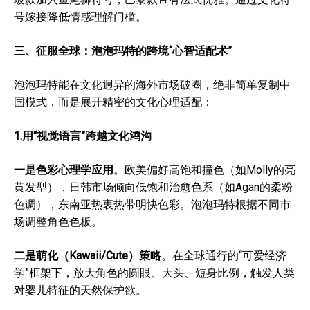
号嫁接降低情感理解门槛。
三、
征服全球：泡泡玛特的跨境“心智适配术”
泡泡玛特能在文化迥异的海外市场破圈，绝非简单复制中
国模式，而是展开精密的文化心理适配：
1.用“视觉语言”跨越文化鸿沟
一是色彩心理学应用
。欧美偏好高饱和撞色（如Molly的亮
黄发型），日韩市场倾向低饱和治愈色系（如Agan的柔粉
色调），东南亚热衷热带明快色彩。泡泡玛特根据不同市
场调整角色色板。
二是萌化（Kawaii/Cute）策略
。在全球通行的“可爱经济
学”框架下，放大角色的圆眼、大头、短身比例，触发人类
对婴儿特征的天然保护欲。