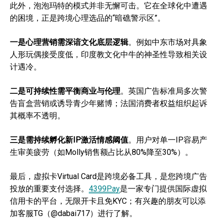
此外，泡泡玛特的模式并非无懈可击。它在全球化中遭遇
的困境，正是跨境心理选品的“暗礁警示区”。
一是心理营销需深谙文化底层逻辑
。例如中东市场对具象
人形玩偶接受度低，印度教文化中牛的神圣性导致相关设
计遇冷。
二是可持续性需平衡商业与伦理
。英国广告标准局多次警
告盲盒营销或诱导青少年赌博；法国消费者权益组织起诉
其概率不透明。
三是需持续孵化新IP激活情感阈值
。用户对单一IP容易产
生审美疲劳（如Molly销售额占比从80%降至30%）。
最后，虚拟卡Virtual Card是跨境必备工具，是您跨境广告
投放的重要支付选择。
4399Pay
是一家专门提供国际虚拟
信用卡的平台，无限开卡且免KYC；有兴趣的朋友可以添
加客服TG（@dabai717）进行了解。