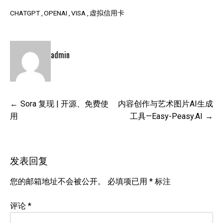
CHATGPT
OPENAI
VISA
虚拟信用卡
admin
文
Sora 复现 | 开源、免费使
内容创作与艺术图片AI生成
章
用
工具—Easy-Peasy.AI
导
航
发表回复
您的邮箱地址不会被公开。
必填项已用
*
标注
评论
*